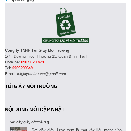
Công ty TNHH Túi Giấy Môi Trường
1/7F Đường Trục, Phường 13, Quận Bình Thạnh
Hoteline:
0903 620 879
Tel:
0909209649
Email:
tuigiaymoitruong@gmail.com
TÚI GIÂY MÔI TRƯỜNG
NỘI DUNG MỚI CẬP NHẬT
Sợi dây giấy cột thẻ tag
Sợi dây giấy được xem là một vậy liệu mang tính