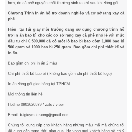
hơn, do cà phê nguyên chất thường sinh ra khí sau khi đóng gói.
Chương Trình In ấn hỗ trợ doanh nghiệp và cơ sở rang xay cà
phê
Hiện tại Túi giấy môi trường đang sử dụng chương trình hỗ
trợ in ấn bao bì cho các cơ sở rang xay cà phê nhỏ lẻ với mức
đầu tư chỉ 6,500,000 đã có một lô bao bì bao gôm 1,000 bao bì
500 gram và 1000 bao bì 250 gram. Bao gồm chi phí thiết kế và
in ấn.
Bao gồm chi phi in ấn 2 màu
Chí phí thiết kế bao bì ( không bao gồm chi phí thiết kế logo)
In ấn đóng gói giao hàng tại TPHCM
Mọi thông tin liên hệ:
Hotline 0903620879 / zalo / viber
Email: tuigiaymoitruong@gmail.com
Chúng tôi cung cấp cho khách hàng những mẫu mã mà chúng tôi
đã cung cấp trong thời gian qua. Hy vọng quý khách hàng sẽ có ý