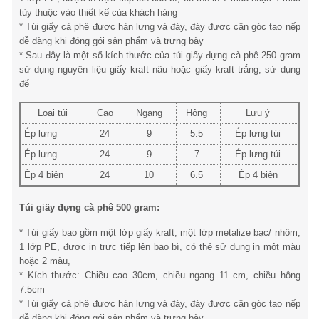
tùy thuộc vào thiết kế của khách hàng
* Túi giấy cà phê được hàn lưng và đáy, đáy được cân góc tạo nếp
dễ dàng khi đóng gói sản phẩm và trưng bày
* Sau đây là một số kích thước của túi giấy đựng cà phê 250 gram
sử dụng nguyên liệu giấy kraft nâu hoặc giấy kraft trắng, sử dụng
để
Loại túi
Cao
Ngang
Hông
Lưu ý
Ép lưng
24
9
5.5
Ép lưng túi
Ép lưng
24
9
7
Ép lưng túi
Ép 4 biên
24
10
6.5
Ép 4 biên
Túi giấy đựng cà phê 500 gram:
* Túi giấy bao gồm một lớp giấy kraft, một lớp metalize bạc/ nhôm,
1 lớp PE, được in trực tiếp lên bao bì, có thẻ sử dụng in một màu
hoặc 2 màu,
* Kích thước: Chiều cao 30cm, chiều ngang 11 cm, chiều hông
7.5cm
* Túi giấy cà phê được hàn lưng và đáy, đáy được cân góc tạo nếp
dễ dàng khi đóng gói sản phẩm và trưng bày