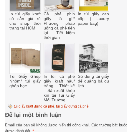
In túi giấy kraft
Cà phê phin
In túi giấy cao
có sẵn giá rẻ
giấy là gì?
cấp ( Luxury
cho shop thời
Phương pháp
paper bag)
trang tại HCM
uống cà phê tiện
lợi – Tiết kiệm
thời gian
Túi Giấy Ghép
In túi cà phê
Sử dụng túi giấy
Nhôm/ túi giấy
giấy kraft nâu/
để quảng bá du
ghép bạc
trắng – Thiết kế
lịch
– Sản xuất khép
kín tại Túi Giấy
Môi Trường
túi giấy kraft đựng cà phê
,
túi giấy đựng cà phê
Để lại một bình luận
Email của bạn sẽ không được hiển thị công khai.
Các trường bắt buộc
được đánh dấu
*