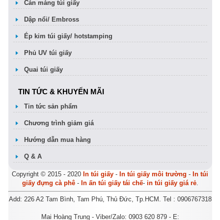
Cán màng túi giấy
Dập nổi/ Embross
Ép kim túi giấy/ hotstamping
Phủ UV túi giấy
Quai túi giấy
TIN TỨC & KHUYẾN MÃI
Tin tức sản phẩm
Chương trình giảm giá
Hướng dẫn mua hàng
Q & A
Copyright © 2015 - 2020
In túi giấy
-
In túi giấy môi trường
-
In túi
giấy đựng cà phê
-
In ấn túi giấy tái chế
-
in túi giấy giá rẻ
.
Add: 226 A2 Tam Bình, Tam Phú, Thủ Đức, Tp.HCM. Tel : 0906767318
Mai Hoàng Trung - Viber/Zalo: 0903 620 879 - E: