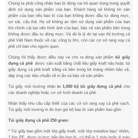
Chúng ta phải công nhận bao bì đóng vai trò quan trọng trong quyết
định sử dụng sản phẩm của bạn. Khách hàng sẽ không tin sản
phẩm của bạn nếu bao bì của bạn không được đầu tư đúng mực,
sơ sài, cẩu thả. Họ sẽ không an tâm sử dụng sản phẩm của bạn
khi chính cái tạo nên hình ảnh của bạn, bảo vệ sản phẩm bên trong
không được đầu tư đúng mực. Và đó là lý do tại sao thị trường cà
phê Việt Nam thuộc về các công ty lớn, còn các cơ sở rang xay cà
phê chỉ bán cho người quen.
Chúng tôi thấy được điều này và cho ra dòng sản phẩm
túi giấy
đựng cà phê
được sản xuất bằng chất liệu giấy kraft nâu hoặc túi
giấy đựng cà phê kraft trắng và bên trong lót màng nhôm bảo vệ,
đáp ứng các tiêu chuẩn về in ấn và bảo vệ sản phẩm.
Túi giấy môi trường nhận
in 1,000 bộ túi giấy đựng cà phê
cho
các doanh nghiệp hoặc cơ sở kinh doanh cà phê.
Nhận thấy nhu cầu cấp thiết của các cở sở rang xay cà phê sạch,
Túi giấy môi trường in ấn trọn gói bộ bao bì sản phẩm bao gồm :
Túi giấy đựng cà phê 250 gram:
* Túi giấy bao gồm một lớp giấy kraft, một lớp metalize bạc/ nhôm,
1 lớp PE, được in trực tiếp lên bao bì, có thể in 1 màu hoặc 4 màu