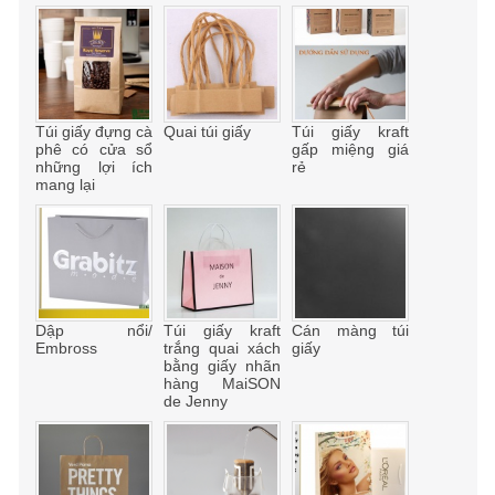
Túi giấy đựng cà
Quai túi giấy
Túi giấy kraft
phê có cửa sổ
gấp miệng giá
những lợi ích
rẻ
mang lại
Dập nổi/
Túi giấy kraft
Cán màng túi
Embross
trắng quai xách
giấy
bằng giấy nhãn
hàng MaiSON
de Jenny