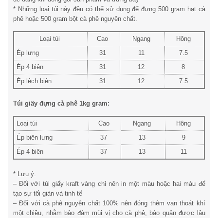
* Những loại túi này đều có thể sử dụng để đựng 500 gram hạt cà
phê hoặc 500 gram bột cà phê nguyên chất.
Loại túi
Cao
Ngang
Hông
Ép lưng
31
11
7.5
Ép 4 biên
31
12
8
Ép lệch biên
31
12
7.5
Túi giấy đựng cà phê 1kg gram:
Loại túi
Cao
Ngang
Hông
Ép biên lưng
37
13
9
Ép 4 biên
37
13
11
* Lưu ý:
– Đối với túi giấy kraft vàng chỉ nên in một màu hoặc hai màu để
tạo sự tối giản và tinh tế
– Đối với cà phê nguyên chất 100% nên đóng thêm van thoát khí
một chiều, nhằm bảo đảm mùi vị cho cà phê, bảo quản được lâu