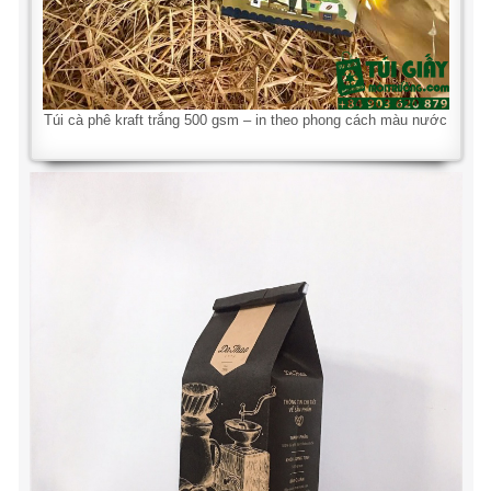
Túi cà phê kraft trắng 500 gsm – in theo phong cách màu nước