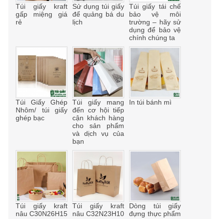
Túi giấy kraft
Sử dụng túi giấy
Túi giấy tái chế
gấp miệng giá
để quảng bá du
bảo vệ môi
rẻ
lịch
trường – hãy sử
dụng để bảo vệ
chính chúng ta
Túi Giấy Ghép
Túi giấy mang
In túi bánh mì
Nhôm/ túi giấy
đến cơ hội tiếp
ghép bạc
cận khách hàng
cho sản phẩm
và dịch vụ của
bạn
Túi giấy kraft
Túi giấy kraft
Dòng túi giấy
nâu C30N26H15
nâu C32N23H10
đựng thực phẩm