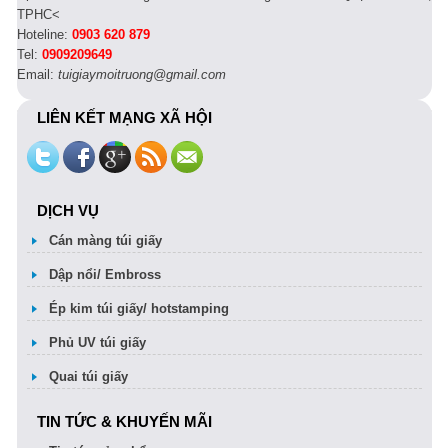
TPHC<
Hoteline:
0903 620 879
Tel:
0909209649
Email:
tuigiaymoitruong@gmail.com
LIÊN KẾT MẠNG XÃ HỘI
DỊCH VỤ
Cán màng túi giấy
Dập nổi/ Embross
Ép kim túi giấy/ hotstamping
Phủ UV túi giấy
Quai túi giấy
TIN TỨC & KHUYẾN MÃI