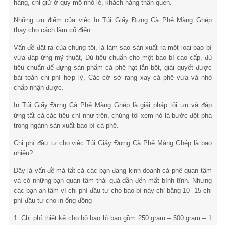
hàng, chỉ giữ ở quy mô nhỏ lẻ, khách hàng thân quen.
Những ưu điểm của việc In Túi Giấy Đựng Cà Phê Màng Ghép
thay cho cách làm cổ điển
Vấn đề đặt ra của chúng tôi, là làm sao sản xuất ra một loại bao bì
vừa đáp ứng mỹ thuật, Đủ tiêu chuẩn cho một bao bì cao cấp, đủ
tiêu chuẩn để đựng sản phẩm cà phê hạt lẫn bột, giải quyết được
bài toán chi phí hợp lý, Các cở sở rang xay cà phê vừa và nhỏ
chấp nhận được.
In Túi Giấy Đựng Cà Phê Màng Ghép là giải pháp tối ưu và đáp
ứng tất cả các tiêu chí như trên, chúng tôi xem nó là bước đột phá
trong ngành sản xuất bao bì cà phê.
Chi phí đầu tư cho việc Túi Giấy Đựng Cà Phê Màng Ghép là bao
nhiêu?
Đây là vấn đề mà tất cả các bạn đang kinh doanh cà phê quan tâm
và có những bạn quan tâm thái quá dẫn đến mất bình tĩnh. Nhưng
các bạn an tâm vì chi phí đầu tư cho bao bì này chỉ bằng 10 -15 chi
phí đầu tư cho in ống đồng
1. Chi phí thiết kế cho bộ bao bì bao gồm 250 gram – 500 gram – 1