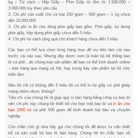
kg – Túi xách – Hộp Giấy – Phin Giấy từ tầm từ 1.500.000 –
3.000.000 tùy theo yêu cầu
2. Chi phí sản xuất cho cả loại 250 gram – 500 gram – 1 kg chưa
đến 10,000,000
3. Chi phí in ấn cho dòng phin giấy bao gồm: Phin giấy, túi đựng
phin giấy, hộp đựng phin giấy chưa đến 5 triệu
4. Chi phí túi xách tặng quà cho khách hàng chưa đến 3 triệu
Các bạn có thể lựa chọn từng hàng mục để ưu tiên làm cái nào
trước cái nào sau. Nhưng đây được xem là toàn bộ hệ thống bao
bì cà phê , đủ chủng loại sản phẩm để bạn có thể kinh doanh online
– bán hàng qua mạng xã hội, hay trưng bày sản phẩm tại hộ chợ
triển lãm.
Nếu tôi chỉ có không đến 5 triệu tôi có thể In túi giấy cà phê ghép
màng nhôm được không?
Tiêu chí của chúng tôi là giúp quý vị bán hàng bằng công cụ bao bì
nên chi phí này chúng tôi thiết kế cho bạn một bao bì và
in ấn cho
bạn 1000 túi
cà phê 500 gram để kinh doanh bài bản và chuyên
nghiệp.
Còn chần chừ gì nữa hãy gọi cho chúng tôi để được tư vấn thiết
kế và sản xuất bộ bao bì bán hàng. Chúng tôi tin chắc bạn sẽ