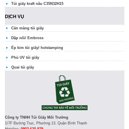
Túi giấy kraft nâu C35N32H15
DỊCH VỤ
Cán màng túi giấy
Dập nổi/ Embross
Ép kim túi giấy/ hotstamping
Phủ UV túi giấy
Quai túi giấy
Công ty TNHH Túi Giấy Môi Trường
1/7F Đường Trục, Phường 13, Quận Bình Thạnh
Hoteline:
0903 620 879