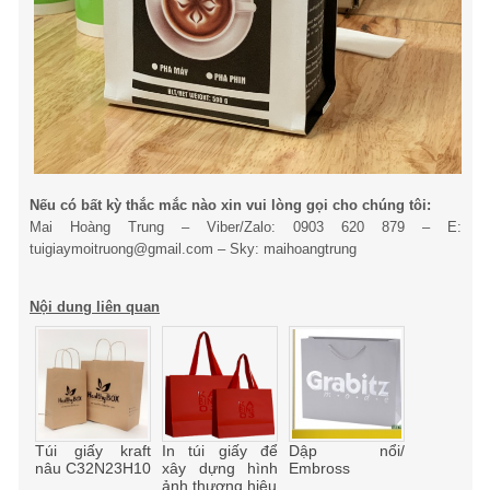
Nếu có bất kỳ thắc mắc nào xin vui lòng gọi cho chúng tôi:
Mai Hoàng Trung – Viber/Zalo: 0903 620 879 – E:
tuigiaymoitruong@gmail.com – Sky: maihoangtrung
Nội dung liên quan
Túi giấy kraft
In túi giấy để
Dập nổi/
nâu C32N23H10
xây dựng hình
Embross
ảnh thương hiệu