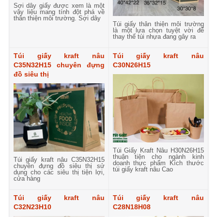
Sợi dây giấy được xem là một
vậy liệu mang tính đột phá về
thân thiện môi trường. Sợi dây
Túi giấy thân thiện môi trường
là một lựa chọn tuyệt vời để
thay thế túi nhựa đang gây ra
Túi giấy kraft nâu
Túi giấy kraft nâu
C35N32H15 chuyên đựng
C30N26H15
đồ siêu thị
Túi Giấy Kraft Nâu H30N26H15
thuận tiện cho ngành kinh
Túi giấy kraft nâu C35N32H15
doanh thực phẩm Kích thước
chuyên đựng đồ siêu thị sử
túi giấy kraft nâu Cao
dụng cho các siêu thị tiện lợi,
cửa hàng
Túi giấy kraft nâu
Túi giấy kraft nâu
C32N23H10
C28N18H08